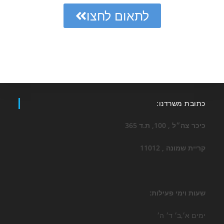
לתאום לחצו
כתובת משרדנו:
כיכר צה״ל , 100, ת.ד 365
קריית שמונה , 11012
שעות וימי פעילות:
ימים א׳,ב׳ ד׳ ה׳