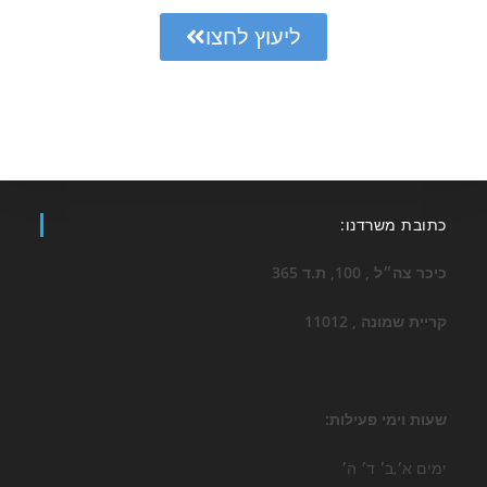
ליעוץ לחצו
כתובת משרדנו:
כיכר צה״ל , 100, ת.ד 365
קריית שמונה , 11012
שעות וימי פעילות:
ימים א׳,ב׳ ד׳ ה׳